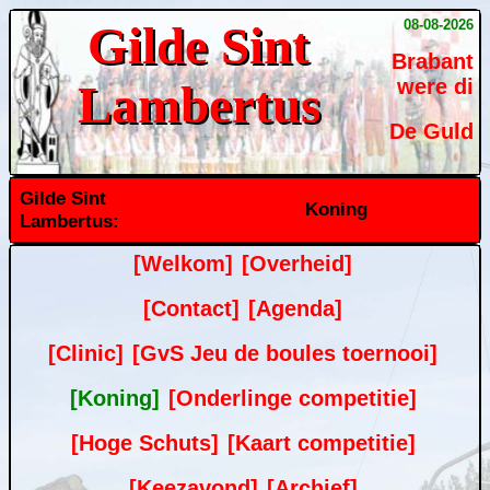
08-08-2026
Gilde Sint
Brabant
were di
Lambertus
De Guld
Gilde Sint
Koning
Lambertus:
[Welkom]
[Overheid]
[Contact]
[Agenda]
[Clinic]
[GvS Jeu de boules toernooi]
[Koning]
[Onderlinge competitie]
[Hoge Schuts]
[Kaart competitie]
[Keezavond]
[Archief]