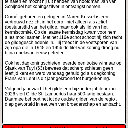
te halen en mocht hij uit handen van hoofdman Jan van
Schijndel het koningszilver in ontvangst nemen.
Corné, geboren en getogen in Maren-Kessel is een
vertrouwd gezicht in het dorp , niet alleen als actief
(bestuurs)lid van het gilde, maar ook als lid van het
kermiscomité. Op de laatste kermisdag kwam voor hem
alles mooi samen. Met het 116e schot schoot hij zich recht
de gildegeschiedenis in. Hij treedt in de voetsporen van
zijn opa die in 1948 en 1956 de titel van koning droeg nu,
bijna driekwart eeuw geleden.
Ook het dagkoningschieten leverde een trotse winnaar op.
Sjaak van Tuyl (63) bewees dat scherp schieten geen
leeftijd kent en werd vandaag gehuldigd als dagkoning.
Frans van Lent is dit jaar gekroond tot burgerkoning.
Volgend jaar wacht het gilde een bijzonder jubileum: in
2026 viert Gilde St. Lambertus haar 500-jarig bestaan.
Daarmee behoort het tot de oudste gilden van de regio ,
diep geworteld in eeuwen van broederschap en ambacht.