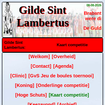
08-08-2026
Gilde Sint
Brabant
were di
Lambertus
De Guld
Gilde Sint
Kaart competitie
Lambertus:
[Welkom]
[Overheid]
[Contact]
[Agenda]
[Clinic]
[GvS Jeu de boules toernooi]
[Koning]
[Onderlinge competitie]
[Hoge Schuts]
[Kaart competitie]
[Keezavond]
[Archief]